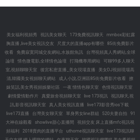
美女福利視頻秀
視訊美女聊天
173免費視訊聊天
mmbox彩虹露
胸直播 ,live美女視訊交友
尺度大的直播app有哪些
85街免費影片
收看
免費寂寞同城交友網站,水族館魚訊
台灣視頻真人秀網站,全球
論壇
情色微電影,全球情色論壇
打飛機專用網站
可聊99多人聊天
室,視頻聊聊天室
後宮私密直播_美女現場直播
美女DJ視頻現場高
清,韓國美女視頻聊天網站
成人小說,亞洲區85街免費影片收看
撩
妺笑話,美女秀視頻娛樂社區
一夜.情情色聊天室
色情視訊聊天室
劇情愛情動作片
真愛旅舍視頻聊天室
live 173視訊
視訊聊天,視
訊,影音視訊聊天室
真人美女視訊直播
live173影音秀ios下載
live173直播
台灣美女聊天室
單身男女line群組
520夫妻自拍
91
大神在線觀看
showlive甜心直播間
視頻交友 床上直播mfc視訊視
頻福利
2018賣肉的直播平台
uthome視訊聊天室
live173視訊聊
天交友網,網上裸聊的網站
午夜聊天室
韓國視訊網哪找,美女秀視頻