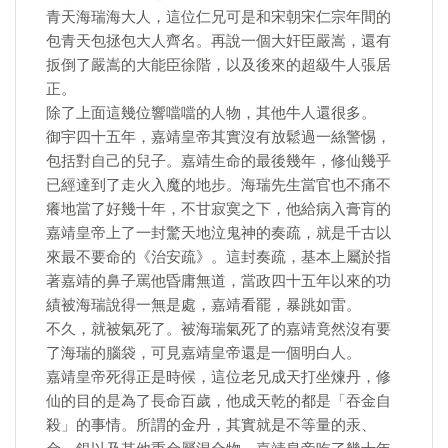
青天海瑞海大人，這位仁兄可是和宋朝宋仁宗年間的
包青天包拯包大人齊名。再說一個大奸臣嚴嵩，還有
扳倒了嚴嵩的大能臣徐階，以及後來的超級牛人張居
正。
除了上面這幾位響噹噹的人物，其他牛人還很多。
御宇四十五年，嘉靖皇帝其實沒有放鬆過一絲警惕，
包括對自己的兒子。嘉靖生命的最後幾年，修仙幾乎
已經達到了走火入魔的地步。海瑞先生當官也不痛不
癢地當了好幾十年，不甘寂寞之下，他給病入膏肓的
嘉靖皇帝上了一封驚天地泣鬼神的奏疏，就是千古以
來最不要命的《治安疏》。這封奏疏，基本上屬於指
著嘉靖的鼻子罵他昏庸無道，當政四十五年以來的功
績被海瑞說得一無是處，嘉靖看罷，暴跳如雷。
不久，就被氣死了。被海瑞氣死了的嘉靖竟然沒有要
了海瑞的腦袋，可見嘉靖皇帝還是一個明白人。
嘉靖皇帝死得正是時候，這位老兄成天打坐煉丹，修
仙的目的是為了長命百歲，他成天乾的都是「吞金自
殺」的事情。所謂的金丹，其實就是不等量的汞、