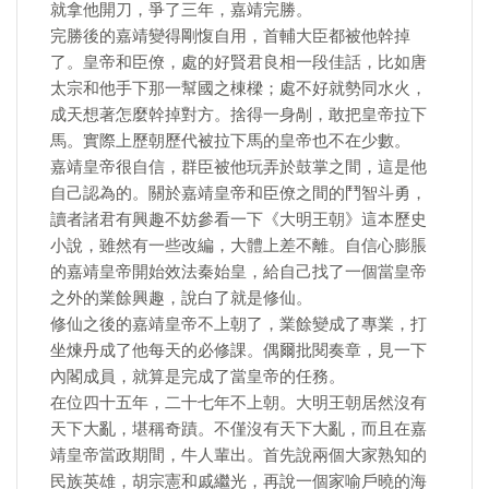
就拿他開刀，爭了三年，嘉靖完勝。
完勝後的嘉靖變得剛愎自用，首輔大臣都被他幹掉
了。皇帝和臣僚，處的好賢君良相一段佳話，比如唐
太宗和他手下那一幫國之棟樑；處不好就勢同水火，
成天想著怎麼幹掉對方。捨得一身剮，敢把皇帝拉下
馬。實際上歷朝歷代被拉下馬的皇帝也不在少數。
嘉靖皇帝很自信，群臣被他玩弄於鼓掌之間，這是他
自己認為的。關於嘉靖皇帝和臣僚之間的鬥智斗勇，
讀者諸君有興趣不妨參看一下《大明王朝》這本歷史
小說，雖然有一些改編，大體上差不離。自信心膨脹
的嘉靖皇帝開始效法秦始皇，給自己找了一個當皇帝
之外的業餘興趣，說白了就是修仙。
修仙之後的嘉靖皇帝不上朝了，業餘變成了專業，打
坐煉丹成了他每天的必修課。偶爾批閱奏章，見一下
內閣成員，就算是完成了當皇帝的任務。
在位四十五年，二十七年不上朝。大明王朝居然沒有
天下大亂，堪稱奇蹟。不僅沒有天下大亂，而且在嘉
靖皇帝當政期間，牛人輩出。首先說兩個大家熟知的
民族英雄，胡宗憲和戚繼光，再說一個家喻戶曉的海