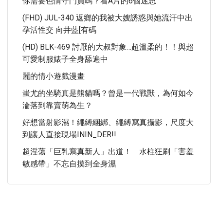
你需要色情守門員嗎？看A片的6個迷思
(FHD) JUL-340 返鄉的我被大嫂誘惑與她流汗中出
孕活性交 向井藍[有碼
(HD) BLK-469 討厭的大叔對象…超溫柔的！！與超
可愛制服婊子全身舔遍中
麗的情小遊戲漫畫
蚩尤的坐騎真是熊貓嗎？曾是一代戰獸，為何如今
淪落到靠賣萌為生？
好想當射影濕！繩縛綑綁、繩縛寫真攝影，尺度大
到讓人直接現場ININ_DER!!
超淫蕩「巨乳寫真新人」出道！ 水柱狂刷「害羞
敏感帶」不忘自摸到全身濕