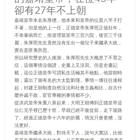
卻有27年不上朝
嘉靖皇帝本名朱厚熜，他本來和皇帝的位置八竿子打
不著，但是他的上一任，正德皇帝朱厚照正值壯年，
不幸暴病而亡，按道理當皇帝三宮六院，後宮三千佳
麗，朱厚照先生竟然沒有生出一個兒子來繼承大統，
實在是匪夷所思。
所以研究歷史的人推測，朱厚照先生大概患了不育之
症，這個事情沒個譜，史書上又沒寫。但是史書記
載，這位正德皇帝可謂私生活極其不檢點，他當朝時
期，還出了個有名的大太監劉瑾。事情一壞往往連根
起，封建王朝制度自然沒法和社會主義相比，自古什
麼外戚干政，宦官專權的事情都不少。
從洪武皇帝朱重八算起來，大明王朝傳到正德皇帝這
位仁兄手裡已歷十世，早就已經不復從前，走下坡路
了。經過正德皇帝十六年的折騰，情況只會更糟，沒
法更好。
嘉靖皇帝繼承大統，對待天下人，說句大實話，比他