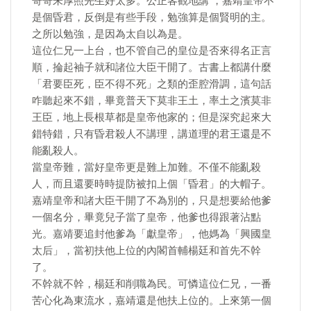
哥哥朱厚照先生好太多。公正客觀地講 ，嘉靖皇帝不
是個昏君，反倒是有些手段，勉強算是個賢明的主。
之所以勉強，是因為太自以為是。
這位仁兄一上台，也不管自己的皇位是否來得名正言
順，掄起袖子就和諸位大臣干開了。古書上都講什麼
「君要臣死，臣不得不死」之類的歪腔滑調，這句話
咋聽起來不錯，畢竟普天下莫非王土，率土之濱莫非
王臣，地上長根草都是皇帝他家的；但是深究起來大
錯特錯，只有昏君殺人不講理，講道理的君王還是不
能亂殺人。
當皇帝難，當好皇帝更是難上加難。不僅不能亂殺
人，而且還要時時提防被扣上個「昏君」的大帽子。
嘉靖皇帝和諸大臣干開了不為別的，只是想要給他爹
一個名分，畢竟兒子當了皇帝，他爹也得跟著沾點
光。嘉靖要追封他爹為「獻皇帝」，他媽為「興國皇
太后」，當初扶他上位的內閣首輔楊廷和首先不幹
了。
不幹就不幹，楊廷和削職為民。可憐這位仁兄，一番
苦心化為東流水，嘉靖還是他扶上位的。上來第一個