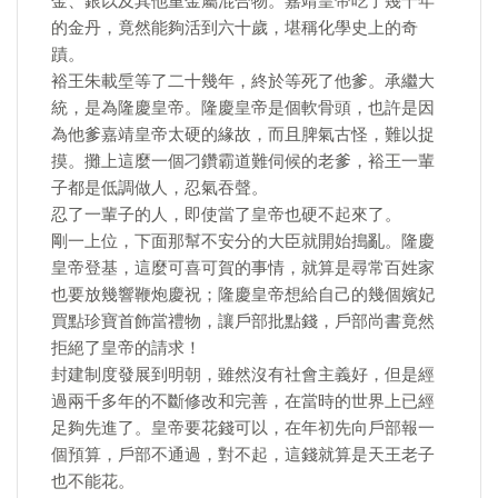
金、銀以及其他重金屬混合物。嘉靖皇帝吃了幾十年
的金丹，竟然能夠活到六十歲，堪稱化學史上的奇
蹟。
裕王朱載垕等了二十幾年，終於等死了他爹。承繼大
統，是為隆慶皇帝。隆慶皇帝是個軟骨頭，也許是因
為他爹嘉靖皇帝太硬的緣故，而且脾氣古怪，難以捉
摸。攤上這麼一個刁鑽霸道難伺候的老爹，裕王一輩
子都是低調做人，忍氣吞聲。
忍了一輩子的人，即使當了皇帝也硬不起來了。
剛一上位，下面那幫不安分的大臣就開始搗亂。隆慶
皇帝登基，這麼可喜可賀的事情，就算是尋常百姓家
也要放幾響鞭炮慶祝；隆慶皇帝想給自己的幾個嬪妃
買點珍寶首飾當禮物，讓戶部批點錢，戶部尚書竟然
拒絕了皇帝的請求！
封建制度發展到明朝，雖然沒有社會主義好，但是經
過兩千多年的不斷修改和完善，在當時的世界上已經
足夠先進了。皇帝要花錢可以，在年初先向戶部報一
個預算，戶部不通過，對不起，這錢就算是天王老子
也不能花。