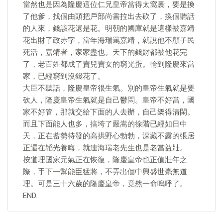
當然也是因為隆慶這位仁兄皇帝當得太窩囊，要是換
了他爹，找個由頭把戶部尚書拉出去砍了，換個聽話
的人來，錢該花還是花。明朝的國庫就是這樣被嘉靖
花出財了政赤字，當年海瑞罵嘉靖，就說他不顧子民
死活，嘉靖者，家家盡也。天下的錢財都被他花完
了，老百姓都成了賣兒賣女的窮光蛋。輪到隆慶來當
家，已經窮到沒錢花了。
大臣不聽話，隆慶皇帝很生氣。別的皇帝生氣就是要
砍人，隆慶皇帝生氣就是自己鬱悶。皇帝不好當，國
家不好管，那就交給下面的人去辦，自己樂得清閑。
而且下面能人也多，搞垮了嚴嵩的徐階已經如日中
天，正在蓄勢待發的高拱野心勃勃，深藏不露的張居
正還在韜光養晦，就連海瑞老先生也是老當益壯。
按道理國家元氣正在恢復，隆慶皇帝也正值壯年之
際，手下一幫能臣猛將，不弄出個中興盛世毫無道
理。可是三十六歲的隆慶皇帝，竟然一命嗚呼了。
END.