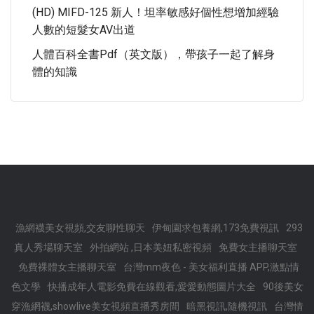
(HD) MIFD-125 新人！坦率敏感好個性想增加經驗
人數的短髮女AV出道
人體百科全書pdf（英文版），帶孩子一起了解身
體的知識
漁網襪美女視頻,交友聊性聊天
伊甸園求包養網,173免費視訊
293
真人秀場聊天室
外拍網站 ,日本美妞私密視頻
免費女主播聊天室
免費裸體女主播聊天室
台灣mm夜色 - 美女福利直播 APP,激點情
色文學
快播成年人電影免費在線觀看,愛愛動態圖片大全
90後美女
穿漁網襪,showlive美女視頻直播秀房間
暗黑視訊,隨機視訊
台灣情