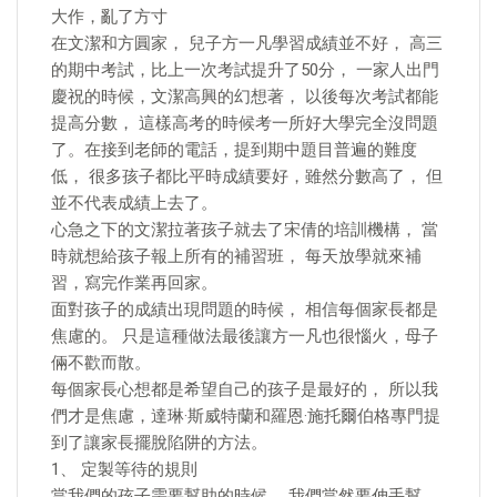
大作，亂了方寸
在文潔和方圓家， 兒子方一凡學習成績並不好， 高三
的期中考試，比上一次考試提升了50分， 一家人出門
慶祝的時候，文潔高興的幻想著， 以後每次考試都能
提高分數， 這樣高考的時候考一所好大學完全沒問題
了。在接到老師的電話，提到期中題目普遍的難度
低， 很多孩子都比平時成績要好，雖然分數高了， 但
並不代表成績上去了。
心急之下的文潔拉著孩子就去了宋倩的培訓機構， 當
時就想給孩子報上所有的補習班， 每天放學就來補
習，寫完作業再回家。
面對孩子的成績出現問題的時候， 相信每個家長都是
焦慮的。 只是這種做法最後讓方一凡也很惱火，母子
倆不歡而散。
每個家長心想都是希望自己的孩子是最好的， 所以我
們才是焦慮，達琳·斯威特蘭和羅恩·施托爾伯格專門提
到了讓家長擺脫陷阱的方法。
1、 定製等待的規則
當我們的孩子需要幫助的時候， 我們當然要伸手幫