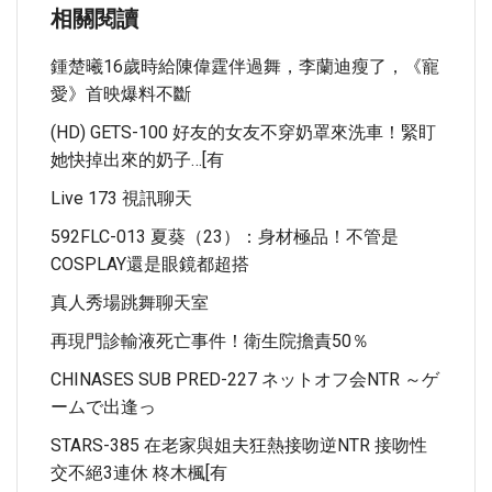
相關閱讀
鍾楚曦16歲時給陳偉霆伴過舞，李蘭迪瘦了，《寵
愛》首映爆料不斷
(HD) GETS-100 好友的女友不穿奶罩來洗車！緊盯
她快掉出來的奶子…[有
Live 173 視訊聊天
592FLC-013 夏葵（23）：身材極品！不管是
COSPLAY還是眼鏡都超搭
真人秀場跳舞聊天室
再現門診輸液死亡事件！衛生院擔責50％
CHINASES SUB PRED-227 ネットオフ会NTR ～ゲ
ームで出逢っ
STARS-385 在老家與姐夫狂熱接吻逆NTR 接吻性
交不絕3連休 柊木楓[有