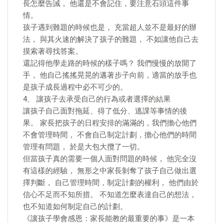
長怎麼告誡， 他還是不會記住，要注意石頭這件事
情。
孩子遇到難題的時候也是， 充當超人並不是最好的辦
法， 與其火速的解決了孩子的難題， 不如讓他自己去
摸索著尋找答案。
還記得他學走路的時候的樣子嗎？ 我們慢慢的放開了
手， 他自己搖搖晃晃的邁著步子向前，適當的放手也
是孩子成長過程中必不可少的。
4、 讓孩子去承受自己的行為或者選擇的結果
讓孩子自己面對拖延、得了低分、逃課等事情的後
果。 家長把孩子的日程安排的滿滿的，我們擔心他們
不會管理時間， 不會自己制定計劃，擔心他們的時間
管理有問題， 於是大包大攬了一切。
但當孩子真的需要一個人面對問題的時候， 他完全沒
有這樣的經驗， 無形之中家長剝奪了孩子自己做出選
擇判斷， 自己管理時間，制定計劃的權利， 他們由於
信心不足而不知所措。 不知道怎麼表達自己的想法，
也不知道如何制定自己的計劃。
《讓孩子學會感恩：家長能教的最重要的事》是一本