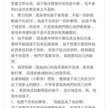
答案立即出現。孩子無法體會到等待是什麼， 也不會
明白這些其實是來之不易的。
3、 壓力陷阱：因為害怕孩子會落後，不顧一切的推
動孩子向前沖， 為孩子安排好一切的事情。 給孩子報
了補習班，特長班，只是因為我們擔心他們會落後，
卻沒有考慮到孩子是不是真的有興趣愛好。
4、 給予陷阱： 因為童年裡有什麼玩具沒有玩兒過，
覺得不能讓孩子也有這種遺憾， 孩子想要什麼當時就
給買來送到孩子面前。 當孩子提出請求時，輕易滿足
孩子的需求， 他們不需要等待， 就能實現自己的願
望。
5、 負罪陷阱：因為內心的負罪感和不安感，家長衝
動行事。 這樣的會減輕內心的負罪感。
在暑期檔的《小歡喜》裡面， 幾個孩子高三的生活引
起了很多人的關注， 不單單是因為他們的高三的學
生， 更因為這部劇裡面的孩子， 也許就是你、我、他
當年的樣子。
1、包攬下所有的事情， 「我都是為了你好啊」
高三的喬英子是個成績優秀的孩子， 有著讓人羨慕的