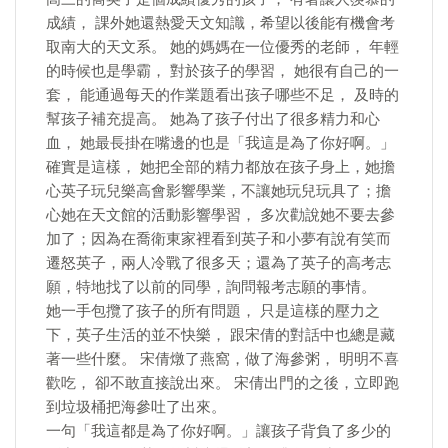
成績， 課外她還熱愛天文知識，希望以後能有機會考
取南大的天文系。 她的媽媽在一位優秀的老師， 年輕
的時候也是學霸， 對於孩子的學習， 她很有自己的一
套， 能通過每天的作業題看出孩子哪些不足， 及時的
幫孩子補充提高。 她為了孩子付出了很多精力和心
血， 她最長掛在嘴邊的也是「我這是為了你好啊。」
確實是這樣， 她把全部的精力都放在孩子身上，她擔
心英子玩兒樂高會影響學業，不讓她玩兒玩具了；擔
心她在天文館的活動影響學習， 多次勸說她不要去參
加了；因為在喬衛東家裡看到英子和小夢有說有笑而
遷怒英子，兩人冷戰了很多天；還為了英子的高考志
願，特地找了以前的同學，詢問報考志願的事情。
她一手包攬了孩子的所有問題， 只是這樣的壓力之
下，英子生活的並不快樂， 跟宋倩的對話中也總是藏
著一些什麼。 宋倩燉了燕窩，做了海參粥， 明明不喜
歡吃， 卻不敢直接說出來。 宋倩出門的之後，立即跑
到垃圾桶把海參吐了出來。
一句「我這都是為了你好啊。」讓孩子背負了多少的