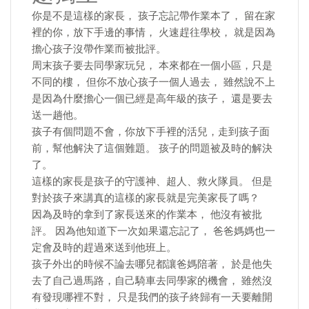
你是不是這樣的家長， 孩子忘記帶作業本了， 留在家
裡的你，放下手邊的事情， 火速趕往學校， 就是因為
擔心孩子沒帶作業而被批評。
周末孩子要去同學家玩兒， 本來都在一個小區，只是
不同的樓， 但你不放心孩子一個人過去， 雖然說不上
是因為什麼擔心一個已經是高年級的孩子， 還是要去
送一趟他。
孩子有個問題不會，你放下手裡的活兒，走到孩子面
前，幫他解決了這個難題。 孩子的問題被及時的解決
了。
這樣的家長是孩子的守護神、超人、救火隊員。 但是
對於孩子來講真的這樣的家長就是完美家長了嗎？
因為及時的拿到了家長送來的作業本， 他沒有被批
評。 因為他知道下一次如果還忘記了， 爸爸媽媽也一
定會及時的趕過來送到他班上。
孩子外出的時候不論去哪兒都讓爸媽陪著， 於是他失
去了自己過馬路，自己騎車去同學家的機會， 雖然沒
有發現哪裡不對， 只是我們的孩子終歸有一天要離開