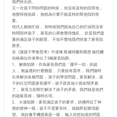
我們外出的。
又一次孩子問你問題的時候， 你沒有及時的回答他，
他變得很急躁， 抱怨為什麼不能及時的幫他找到答
案。
現代人都很忙碌， 有時候我們因為自己的忙碌而沒有
時間陪伴孩子， 家長的心裡會覺得愧疚， 於是我們盡
量的滿足孩子的願望。 不知不覺地我們掉進了家長陷
阱里。
在《讓孩子學會思考》中達琳·斯威特蘭和羅恩·施托爾
伯格兩位作者舉出了5種家長陷阱。
1、 解救陷阱：作為家長我們是「擺平一切」的超
人， 無論遇到什麼難題， 只要娃有需求， 我們隨時
出來解決各種問題， 孩子的學習問題，家長解決，孩
子的社交問題家長擺平；孩子跟其他小朋友鬧矛盾
了， 家長立刻幫忙解決了孩子的矛盾。我們就是他們
的超級英雄， 隨時出現。
2、 火速陷阱：家長滿足孩子的要求，彷彿阿拉丁神
燈的燈神一樣，孩子不需要等待， 就能即刻實現願
望。 就好像手機搜索器一樣， 輸入你想知道的問題，