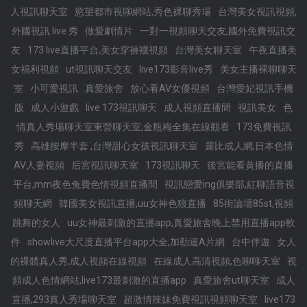
人視訊聊天室
慾望都市視聊網站,秀色裸聊秀場
台灣美女視訊視頻,
外國視訊 live 秀
做愛劇情片
一對一視頻聊天交友,國外免費視訊交
友
173 live直播平台,美女穿褲襪視頻
台灣美女聊天室
午夜直播美
女福利視頻
ut視訊聊天交友
live173影音live秀
美女主播裸聊聊天
室
小可愛視訊
真愛旅舍
放心看AV女優視頻
台灣愛妃視訊手機
版
成人小遊戲
live 173視訊聊天
成人視頻直播間
視訊美女
色
情真人秀場聊天室東營聊天室,金瓶梅全集在線觀看
173免費視訊
秀
高雄按摩半套 ,台灣甜心女孩視訊聊天室
露比成人網,日本色情
AV人妻視頻
后宮視訊聊天室
173視訊聊天
後宮能看黃播的直播
平台,mm夜色兔費色情視頻直播間
視訊戀愛ing俱樂部,紅聊語音視
頻聊天網
韓國美女視訊直播,uu女神色狼直播
85街論壇85st,視頻
跳舞的女人
uu女神最刺激的直播app,真愛旅舍晚上禁用直播app軟
件
showlive大尺度直播平台app大全,加勒逼A片網
台中伴遊
女人
的裸體真人秀,成人視頻在線視頻
在線成人高清視頻,色聊聊天室
視
頻成人色情網站,live173最刺激的直播app
真愛旅舍ut聊天室
成人
直播,293真人秀場聊天室
超激情辣妹免費視訊視頻聊天室
live173