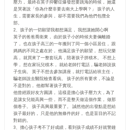
壓力， 最終在英子抑鬱症爆發想要跳海的時候， 她還
是哭著說「你為什麼非要去南大上學啊？」 孩子的人
生，需要家長的參與， 卻不需要我們為他們包攬全
部。
2、孩子的一切願望我都想滿足， 我想讓她開心啊
英子的爸爸喬衛東， 由於孩子小的時候夫妻倆離婚
了， 也在孩子高三的一年搬到了同一個小區居住， 跟
媽媽的不同之處在於， 他滿足孩子的願望， 想玩兒樂
高， 就買來了一整套玩具，陪著孩子拼積木。 不想上
學， 想在家玩兒積木， 就給老師打電話，騙老師說孩
子生病。 英子不想去參加講座，就打電話給班主任，
騙老師說去醫院檢查看病。 孩子的所有要求，不論是
不是對的， 他都幫著孩子實現。
他曾經跟好友方圓講， 這樣是擔心孩子壓力大，為了
是讓女兒能高興一些， 而不是整天做這個作業， 做那
個卷子。 孩子高興最重要了。 誠然他的出發點是想給
孩子最好的， 只是他的無條件的好， 也是盲目的不記
對錯的。
3、擔心孩子考不了好成績，看到孩子成績不好就警鐘