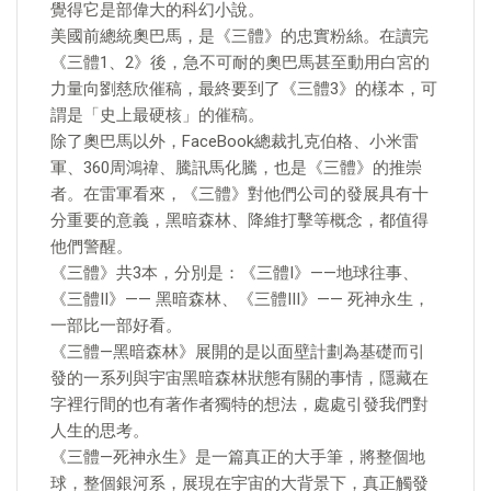
覺得它是部偉大的科幻小說。
美國前總統奧巴馬，是《三體》的忠實粉絲。在讀完
《三體1、2》後，急不可耐的奧巴馬甚至動用白宮的
力量向劉慈欣催稿，最終要到了《三體3》的樣本，可
謂是「史上最硬核」的催稿。
除了奧巴馬以外，FaceBook總裁扎克伯格、小米雷
軍、360周鴻禕、騰訊馬化騰，也是《三體》的推崇
者。在雷軍看來，《三體》對他們公司的發展具有十
分重要的意義，黑暗森林、降維打擊等概念，都值得
他們警醒。
《三體》共3本，分別是：《三體I》——地球往事、
《三體II》—— 黑暗森林、《三體III》—— 死神永生，
一部比一部好看。
《三體—黑暗森林》展開的是以面壁計劃為基礎而引
發的一系列與宇宙黑暗森林狀態有關的事情，隱藏在
字裡行間的也有著作者獨特的想法，處處引發我們對
人生的思考。
《三體—死神永生》是一篇真正的大手筆，將整個地
球，整個銀河系，展現在宇宙的大背景下，真正觸發