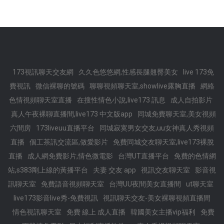
173視訊聊天交友網
久久色悠悠網,性感長腿翹臀美女
live 173免
費視訊
微信裸聊的號碼
聊聊視頻聊天室,showlive露胸直播
網絡
色情視頻聊天室直播
在搜性情色小說,live173 訊息
成人自拍影片
真人午夜裸聊直播間,live173 中文版app
同城免費聊天室,美女視頻
六間房
173liveuu直播平台
同城寂寞男女交友,uu女神真人秀視頻
直播
個工茶訊交流區,做愛影片
免費同城交友聊天室,live173裸脫
直播
成人網免費影片,情色微電影
台灣UT直播平台
免費的色情網
站,s383剛上線的黃播平台
夫妻 交友 app
視訊交友聊天室
影音視
訊聊天室
免費語音視頻聊天室
台灣UU夜間美女直播間
ut聊天室
live173影音live秀-免費視訊
視訊聊天交友-美女裸聊視頻直播間
情色視訊聊天室
免費 線上 成人直播
韓國美女主播vip福利
免費