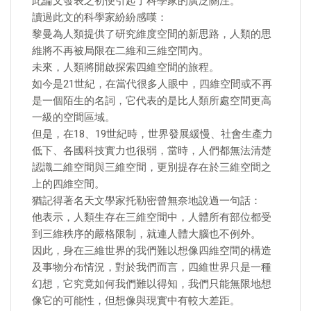
此論文發表之初便引起了科學家的廣泛關注。
讀過此文的科學家紛紛感嘆：
黎曼為人類提供了研究維度空間的新思路，人類的思
維將不再被局限在二維和三維空間內。
未來，人類將開啟探索四維空間的旅程。
如今是21世紀，在當代很多人眼中，四維空間或不再
是一個陌生的名詞，它代表的是比人類所處空間更高
一級的空間區域。
但是，在18、19世紀時，世界發展緩慢、社會生產力
低下、各國科技實力也很弱，當時，人們都無法清楚
認識二維空間與三維空間，更別提存在於三維空間之
上的四維空間。
猶記得著名天文學家托勒密曾無奈地說過一句話：
他表示，人類生存在三維空間中，人體所有部位都受
到三維秩序的嚴格限制，就連人體大腦也不例外。
因此，身在三維世界的我們難以想像四維空間的構造
及事物分布情況，對於我們而言，四維世界只是一種
幻想，它究竟如何我們難以得知，我們只能無限地想
像它的可能性，但想像與現實中有較大差距。