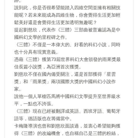
跡。
說到此，你是否很希望能踏入四維空間並擁有相關技
能呢？若未來能成為四維生物，你會覺得生活更加輕
鬆美好還是會覺得生活更加透明無趣呢？
提起劉慈欣，代表作《三體》三部曲被普遍認為是中
國科幻文學的里程碑之作。
《三體》不僅是一本偉大的、好看的科幻小說，同時
也十分具有現實意義。
憑藉《三體》獲第73屆世界科幻大會頒發的雨果獎最
佳長篇小說獎，為亞洲首次獲獎。
劉慈欣不僅在國內備受關注，還是首部獲得「星雲
獎」和「雨果獎」兩項國際大獎的中國科幻小說作
家。
說他一個人單槍匹馬將中國科幻文學提升至世界級水
平，一點也不誇張。
《三體》現在已經被翻譯成英語、西班牙語、葡萄牙
語等，德語版也在籌備當中。
卡梅隆導演也曾和劉慈欣面談過，並衷心希望能夠獲
得《三體》的改編機會，也自稱自己是三體的粉絲，