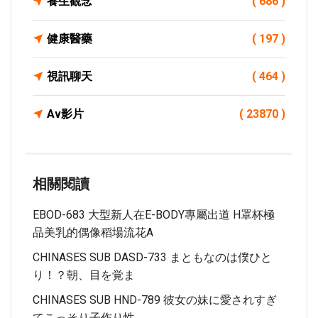
養生觀念
( 686 )
健康醫藥
( 197 )
視訊聊天
( 464 )
Av影片
( 23870 )
相關閱讀
EBOD-683 大型新人在E-BODY專屬出道 H罩杯極
品美乳的偶像稻場流花A
CHINASES SUB DASD-733 まともなのは僕ひと
り！？朝、目を覚ま
CHINASES SUB HND-789 彼女の妹に愛されすぎ
てこっそり子作り性