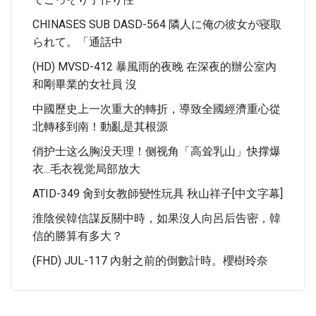
CHINASES SUB DASD-564 隣人に俺の彼女が寝取
られて。「通話中
(HD) MVSD-412 暴風雨的夜晚 在深夜的辦公室內
和剛畢業的女社員 沒
中國歷史上一次重大的轉折，導致全國經濟重心從
北轉移到南！動亂是其根源
俏护士这么胸没天理！侧视角「高耸乳山」快撑爆
衣...毛衣视觉局部放大
ATID-349 肏到女教師變性玩具 秋山祥子[中文字幕]
淮陰侯韓信謀反關中時，如果沒人向呂后告密，韓
信的勝算有多大？
(FHD) JUL-117 內射之前的倒數計時。櫻樹玲奈