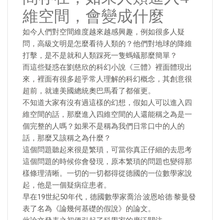
維空間，會變成什麼
如今人們對空間維度越來越感興趣，例如很多人疑
問，高級文明是怎麼看待人類的？他們對地球的降維
打擊，是不是就和人類踩死一隻螞蟻那麼簡單？
而這些疑惑在劉慈欣的科幻小說《三體》裡面體現出
來，裡面有很多超乎常人理解的科幻概念，其創意很
超前，就連美國總統奧巴馬看了都催更。
不知道大家有沒有過這樣的幻想，假如人可以進入四
維空間的話，那麼進入四維空間的人還能稱之為是一
個完整的人嗎？如果不是稱為我們日常口中的人的
話，那麼又該稱之為什麼？
這個問題聽起來很是繁瑣，可當你真正仔細的去思考
這個問題的時候你會發現，原本繁瑣的問題也變得那
樣條理清晰。一切的一切都得從德國的一位數學家說
起，他是一個疑病症患者。
早在19世紀50年代，德國數學家喬治·波恩哈德·黎曼發
表了名為《論幾何基礎的假說》的論文。