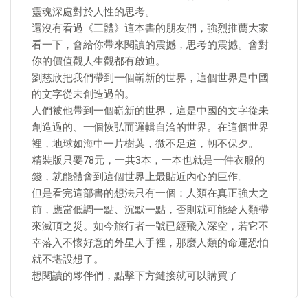
靈魂深處對於人性的思考。
還沒有看過《三體》這本書的朋友們，強烈推薦大家
看一下，會給你帶來閱讀的震撼，思考的震撼。會對
你的價值觀人生觀都有啟迪。
劉慈欣把我們帶到一個嶄新的世界，這個世界是中國
的文字從未創造過的。
人們被他帶到一個嶄新的世界，這是中國的文字從未
創造過的、一個恢弘而邏輯自洽的世界。在這個世界
裡，地球如海中一片樹葉，微不足道，朝不保夕。
精裝版只要78元，一共3本，一本也就是一件衣服的
錢，就能體會到這個世界上最貼近內心的巨作。
但是看完這部書的想法只有一個：人類在真正強大之
前，應當低調一點、沉默一點，否則就可能給人類帶
來滅頂之災。如今旅行者一號已經飛入深空，若它不
幸落入不懷好意的外星人手裡，那麼人類的命運恐怕
就不堪設想了。
想閱讀的夥伴們，點擊下方鏈接就可以購買了