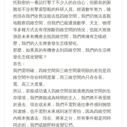
托勒密的一番話打擊了不少人的自信心，但眼前的困
難並不沒有擊退堅毅的科研人員。經過數年努力，雖
然現在我們依舊沒能去抵四維空間，我們仍無法直觀
地觀察四維空間，但我們已能通過數學、天文、物理
等多種方式去有理推斷四維空間的情況，也能大致推
測若未來有機會去抵四維空間，我們將擁有怎樣經
歷，我們的人生將會發生怎樣變化。
那麼，如果真的有機會去到四維空間，我們的生活將
發生怎樣改變呢？
首先：
我們需明確，四維空間與三維空間最明顯的差別是四
維空間中存在時間度量，而三維空間內只存在長、
寬、高三大度量。
所以，若能成功邁入四維空間並能適應四維空間的生
存環境，我們將能成為時間的主人，我們將不再受限
於過去、現在或未來，我們不需對過往事件感到惋惜
與遺憾，也不需對未來感到迷茫害怕，因為四維空間
內根本無過去、現在、將來之分，所有事件都是同時
同步的，我們或能即時改變它們。