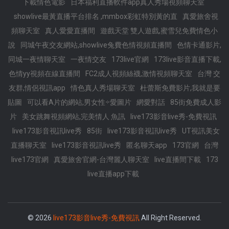
下載情色電影
日本福利直播軟件app真人秀場視頻聊天室
showlive最黃直播平台排名 ,mmbox彩虹特別黃的直
真愛旅舍視
頻聊天室
真人愛愛直播間
遊戲天堂 雙人遊戲,蜜雪兒免費情色小
說
同城午夜交友網站,showlive兔費色情視頻直播間
色情卡通影片,
同城一夜情聊天室
一夜情交友
173live官網
173live影音直播下載,
色情yy視頻在線直播間
FC2成人視頻絲襪,激情視頻聊天室
台灣 交
友群,情侶視訊app
情色真人秀場聊天室
杜蕾斯免費影片,我就是要
貼圖
可以看A片的網站,男女性÷愛圖片
網愛對話
85街免費成人影
片
美女跳舞視頻網站,完美情人 魚訊
live173影音live秀-免費視訊
live173影音視訊live秀
85街
live173影音視訊live秀
UT視訊美女
直播聊天室
live173影音視訊live秀
匿名聊天app
173官網
台灣
live173官網
真愛旅舍官網-台灣麗人聊天室
live直播間下載
173
live直播app下載
© 2026
live173影音live秀-免費視訊
All Right Reserved.