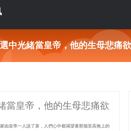
訊
選中光緒當皇帝，他的生母悲痛
緒當皇帝，他的生母悲痛欲
家由皇帝一人說了算，人們心中都渴望著那個至高無上的