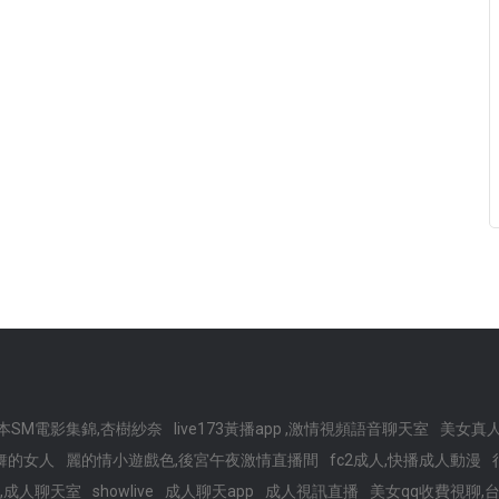
本SM電影集錦,杏樹紗奈
live173黃播app ,激情視頻語音聊天室
美女真人
跳舞的女人
麗的情小遊戲色,後宮午夜激情直播間
fc2成人,快播成人動漫
,成人聊天室
showlive
成人聊天app
成人視訊直播
美女qq收費視聊,