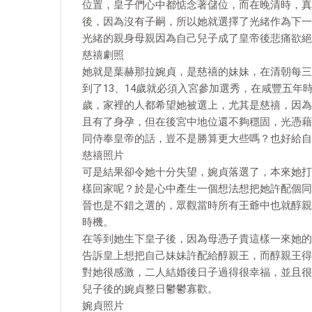
位置，皇子們心中都惦念著儲位，而在晚清時，真
後，因為沒有子嗣，所以她就選擇了光緒作為下一
光緒的親身母親因為自己兒子成了皇帝後悲痛欲絕
慈禧劇照
她就是葉赫那拉婉貞，是慈禧的妹妹，在清朝每三
到了13、14歲就必須入宮參加選秀，在咸豐五年
歲，家裡的人都希望她被選上，尤其是慈禧，因為
且有了身孕，但在後宮中地位還不夠穩固，光憑藉
同侍奉皇帝的話，豈不是勝算更大些嗎？也好給自
慈禧照片
可是結果卻令她十分失望，婉貞落選了，本來她打
樣回家呢？於是心中產生一個想法想把她許配個同
晉也是不錯之選的，眾觀當時所有王爺中也就醇親
時機。
在等到她生下皇子後，因為母憑子貴這樣一來她的
告訴皇上想把自己妹妹許配給醇親王，而醇親王得
對她很感激，二人結婚後日子過得很幸福，並且很
兒子後的婉貞整日鬱鬱寡歡。
婉貞照片