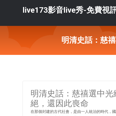
live173影音live秀-免費視
明清史話：慈禧
明清史話：慈禧選中光
絕，還因此喪命
在那個封建的古代社會，是由一人統治的時代，國