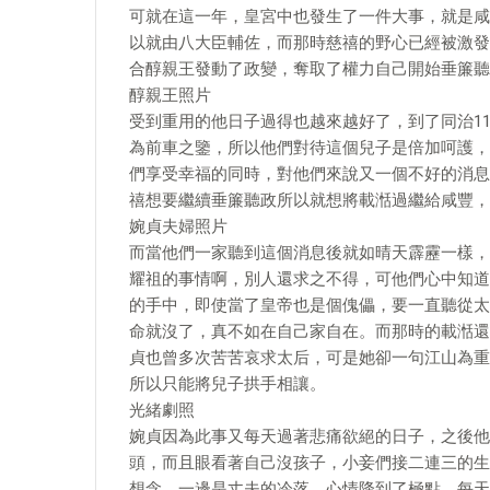
可就在這一年，皇宮中也發生了一件大事，就是咸
以就由八大臣輔佐，而那時慈禧的野心已經被激發
合醇親王發動了政變，奪取了權力自己開始垂簾聽
醇親王照片
受到重用的他日子過得也越來越好了，到了同治1
為前車之鑒，所以他們對待這個兒子是倍加呵護，
們享受幸福的同時，對他們來說又一個不好的消息
禧想要繼續垂簾聽政所以就想將載湉過繼給咸豐，
婉貞夫婦照片
而當他們一家聽到這個消息後就如晴天霹靂一樣，
耀祖的事情啊，別人還求之不得，可他們心中知道
的手中，即使當了皇帝也是個傀儡，要一直聽從太
命就沒了，真不如在自己家自在。而那時的載湉還
貞也曾多次苦苦哀求太后，可是她卻一句江山為重
所以只能將兒子拱手相讓。
光緒劇照
婉貞因為此事又每天過著悲痛欲絕的日子，之後他
頭，而且眼看著自己沒孩子，小妾們接二連三的生
想念，一邊是丈夫的冷落，心情降到了極點，每天