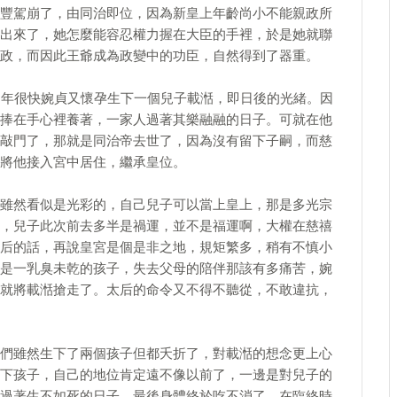
豐駕崩了，由同治即位，因為新皇上年齡尚小不能親政所
出來了，她怎麼能容忍權力握在大臣的手裡，於是她就聯
政，而因此王爺成為政變中的功臣，自然得到了器重。
1年很快婉貞又懷孕生下一個兒子載湉，即日後的光緒。因
捧在手心裡養著，一家人過著其樂融融的日子。可就在他
敲門了，那就是同治帝去世了，因為沒有留下子嗣，而慈
將他接入宮中居住，繼承皇位。
雖然看似是光彩的，自己兒子可以當上皇上，那是多光宗
，兒子此次前去多半是禍運，並不是福運啊，大權在慈禧
后的話，再說皇宮是個是非之地，規矩繁多，稍有不慎小
是一乳臭未乾的孩子，失去父母的陪伴那該有多痛苦，婉
就將載湉搶走了。太后的命令又不得不聽從，不敢違抗，
們雖然生下了兩個孩子但都夭折了，對載湉的想念更上心
下孩子，自己的地位肯定遠不像以前了，一邊是對兒子的
過著生不如死的日子，最後身體終於吃不消了，在臨終時