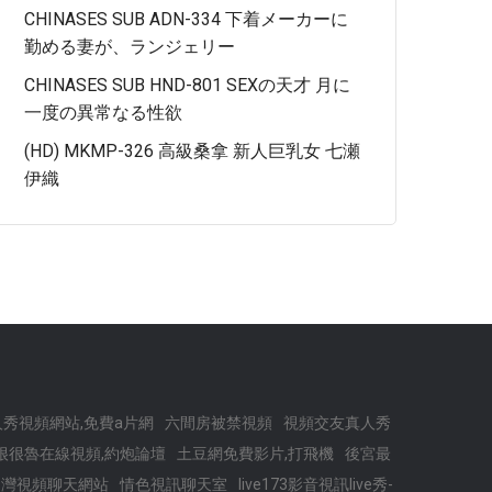
CHINASES SUB ADN-334 下着メーカーに
勤める妻が、ランジェリー
CHINASES SUB HND-801 SEXの天才 月に
一度の異常なる性欲
(HD) MKMP-326 高級桑拿 新人巨乳女 七瀬
伊織
秀視頻網站,免費a片網
六間房被禁視頻
視頻交友真人秀
很很魯在線視頻,約炮論壇
土豆網免費影片,打飛機
後宮最
台灣視頻聊天網站
情色視訊聊天室
live173影音視訊live秀-