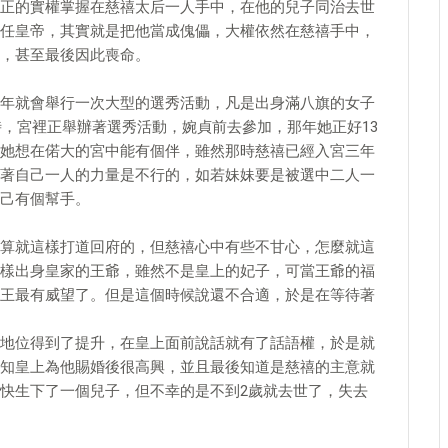
正的實權掌握在慈禧太后一人手中，在他的兒子同治去世
任皇帝，其實就是把他當成傀儡，大權依然在慈禧手中，
，甚至最後因此喪命。
年就會舉行一次大型的選秀活動，凡是出身滿八旗的女子
時，宮裡正舉辦著選秀活動，婉貞前去參加，那年她正好13
她想在偌大的宮中能有個伴，雖然那時慈禧已經入宮三年
著自己一人的力量是不行的，如若妹妹要是被選中二人一
己有個幫手。
算就這樣打道回府的，但慈禧心中有些不甘心，怎麼就這
樣出身皇家的王爺，雖然不是皇上的妃子，可當王爺的福
王最有威望了。但是這個時候說還不合適，於是在等待著
地位得到了提升，在皇上面前說話就有了話語權，於是就
知皇上為他賜婚後很高興，並且最後知道是慈禧的主意就
快生下了一個兒子，但不幸的是不到2歲就去世了，失去