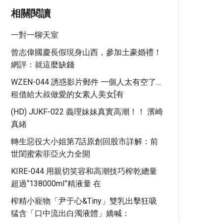
相關閱讀
一對一聊天室
曾志偉國慶長假現身山西，參加土豪婚禮！
網評：就這麼缺錢
WZEN-044 誘惑影片郵件 一個人太有空了…
租借給大叔做愛的女素人美女[有
(HD) JUKF-022 義理妹妹真實高潮！！ 濱崎
真緒
轉生惡役大小姐第7話原創回股市詳解：前
世閨蜜索菲亞火力全開
KIRE-044 用親切笑容和高潮技巧榨乾總量
超過“138000ml”精液量 在
榨精小寵物「尹于心&Tiny」雙乳出擊狂吸
猛含「口中流出白濁液體」嬌喊：