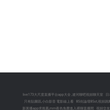
live173大尺度直播平台app大全 ,遼河聊吧視頻聊天室
日
只有貼圖區,小白影音 電影線上看
85街論壇85st,視頻
新黃播app求推薦,mm夜色免費進入裸聊直播間
視頻交友