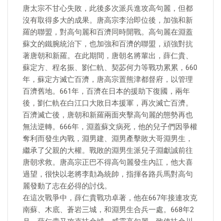
唐太宗不甘心失敗，此後多次派兵進攻高句麗，但都
沒有取得多大的成果。唐高宗李治即位後，加強和新
羅的聯盟，對高句麗和百濟同時開戰。高句麗在淵蓋
蘇文的鐵腕統治下，也加強和百濟的聯盟，頑強對抗
著唐朝和新羅。在此期間，唐朝名將輩出，薛仁貴、
蘇定方、程名振、劉仁軌、契苾何力等戰功累累，660
年，蘇定方滅亡百濟，唐高宗置熊津都督府，以管理
百濟舊地。661年，百濟在日本的援助下復國，兩年
後，劉仁軌在白江口大敗日本援軍，再次滅亡百濟。
百濟滅亡後，唐朝和新羅兩面夾擊高句麗的態勢再也
無法逆轉。666年，淵蓋蘇文病死，他的兒子們因爭權
奪利而發生內戰，淵男建、淵男產擊敗大哥淵男生，
繼承了父親的大權。戰敗的淵男生派兒子淵獻誠前往
唐朝求救。唐高宗正巴不得高句麗發生內訌，他大喜
過望，很快以老將李勣為統帥，指揮各路兵馬對高句
麗發動了志在必得的討伐。
在這次戰爭中，薛仁貴戰功卓著，他在667年接連攻克
南蘇、木底、蒼岩三城，和淵男生合兵一處。668年2