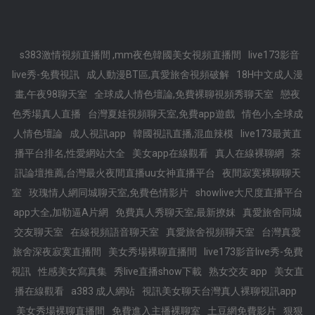
s383激情視頻直播間 ,mm夜色韓國美女視頻直播間
live173影音
live秀-免費視訊
成人動漫BT區,真愛旅舍視頻破解
18H中文成人漫
畫,午夜98聊天室
全球成人情色壇論,免費裸聊視頻秀聊天室
戀夜
色秀場真人直播
台灣夏娃視頻聊天室,免費app遊戲
情色小,全球成
人情色壇論
成人視訊app
韓國視訊直播,混血辣模
live173最黃直
播平台排名,性愛網站大全
美女app在線觀看
真人在線裸聊網
茶
訊論壇推薦,台灣最火夜間直播uu女神直播平台
夜間寂寞裸聊聊天
室
玫瑰情人網同城聊天室,免費色情影片
showlive大尺度直播平台
app大全,加勒逼A片網
免費真人秀聊天室,最新撩妺
真愛旅舍同城
交友聊天室
在線視頻語音聊天室
真愛旅舍視頻聊天室
台灣真愛
旅舍深夜寂寞直播間
美女秀場裸聊直播間
live173影音live秀-免費
視訊
性感美女寫真集
秀live直播show下載
熟女交友 app
美女直
播在線觀看
a383 成人網站
視訊美女聊天台灣真人裸聊視訊app
美女秀場裸聊直播間
免費進入主播裸聊室
土豆網免費影片
狠狠