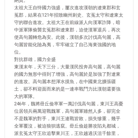
納貢。
太祖大王自恃國力強盛，屢次進攻漢朝的遼東郡和玄
菟郡，結果在121年招致幽州刺史、玄菟太守和遼東太
守的聯合進攻。太祖大王在前線派人向漢軍詐降，暗
中派軍隊偷襲玄菟郡和遼東郡，迫使漢軍退兵，再次
使高句麗轉危為安。此後，漢朝多次討伐高句麗，高
句麗皆能化險為夷，牢牢確立了自己海東強國的地
位。
對抗群雄，國力全盛
東漢末年，天下三分，大量漢民投奔高句麗，高句麗
的國力無形中得到了增強，高句麗於是加強了對遼東
的進攻。高句麗本想渾水摸魚，在中國東北擴張疆
土，卻不料迎面而來的是一連串戰鬥力比漢朝還要強
大的軍隊。
246年，魏將毌丘儉率軍一萬討伐高句麗，東川王高憂
位居領兵兩萬迎戰魏軍，高句麗軍雖然人多，卻完全
不是魏軍的對手，東川王連戰皆敗，損失慘重，幾乎
全軍覆沒，被迫狼狽逃竄。毌丘儉趁勝攻陷丸都城，
派玄菟太守王欣追擊東川王，王欣越過沃沮千餘里，