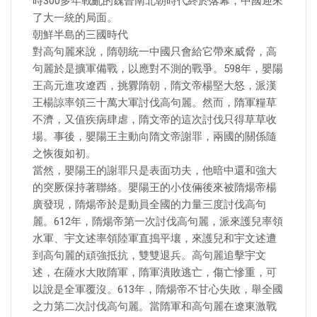
時300多年戰亂的魏晉南北朝時代終於落幕，中國迎來
了大一統的局面。
朝鮮半島的三國時代
對高句麗來說，隋朝統一中國只會給它帶來威脅，高
句麗於是擴軍備戰，以應對不測的戰爭。598年，嬰陽
王高元進攻遼西，挑釁隋朝，隋文帝楊堅大怒，派漢
王楊諒率領三十萬大軍討伐高句麗。然而，隋軍糧草
不濟，又值疾病肆虐，隋文帝的這次討伐只得草草收
場。事後，嬰陽王主動向隋文帝謝罪，兩國的關係隨
之恢復如初。
當然，嬰陽王的謝罪只是表面功夫，他暗中還和強大
的突厥保持著聯絡。嬰陽王的小伎倆後來被隋煬帝楊
廣發現，隋煬帝於是動員全國的力量三度討伐高句
麗。612年，隋煬帝第一次討伐高句麗，派來護兒率領
水軍、宇文述率領陸軍直搗平壤，來護兒和宇文述遭
到高句麗的頑強抵抗，雙雙退兵。高句麗追擊宇文
述，在薩水大敗隋軍，隋軍潰敗逃亡，傷亡慘重，可
以說是全軍覆沒。613年，隋煬帝不甘心失敗，舉全國
之力第二次討伐高句麗。當隋軍和高句麗在遼東激戰