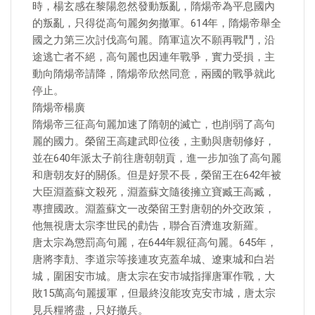
時，楊玄感在黎陽忽然發動叛亂，隋煬帝為平息國內
的叛亂，只得從高句麗匆匆撤軍。614年，隋煬帝舉全
國之力第三次討伐高句麗。隋軍這次不願再戰鬥，沿
途逃亡者不絕，高句麗也因連年戰爭，實力受損，主
動向隋煬帝請降，隋煬帝欣然同意，兩國的戰爭就此
停止。
隋煬帝楊廣
隋煬帝三征高句麗加速了隋朝的滅亡，也削弱了高句
麗的國力。榮留王高建武即位後，主動與唐朝修好，
並在640年派太子前往唐朝朝貢，進一步加強了高句麗
和唐朝友好的關係。但是好景不長，榮留王在642年被
大臣淵蓋蘇文殺死，淵蓋蘇文隨後擁立寶臧王高臧，
專擅國政。淵蓋蘇文一改榮留王對唐朝的外交政策，
他無視唐太宗李世民的勸告，聯合百濟進攻新羅。
唐太宗為懲罰高句麗，在644年親征高句麗。645年，
唐將李勣、李道宗等接連攻克蓋牟城、遼東城和白岩
城，圍困安市城。唐太宗在安市城指揮唐軍作戰，大
敗15萬高句麗援軍，但最終沒能攻克安市城，唐太宗
見兵糧將盡，只好撤兵。