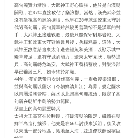
高句麗實力漸漲，大武神王野心膨脹，他於是向漢朝
開戰，在37年直接攻佔了樂浪郡。當然，漢光武帝並
沒有坐視高句麗的擴張，他早在28年就派遼東太守討
伐過高句麗，高句麗軍雖然驍勇善戰卻不是漢軍的對
手，大武神王接連戰敗，最後只能保守尉那岩城。大
武神王和遼東太守對峙數月後，兵糧耗盡，這時，大
武神王故意給遼東太守送去鯉魚和美酒，以顯示城中
糧草豐足，還有守城的能力，遼東太守見狀，順勢退
兵，高句麗轉危為安。大武神王養精蓄銳，對樂浪郡
早已垂涎三尺，如今終於如願。
44年，漢光武帝再次討伐高句麗，一舉收復樂浪郡，
並與高句麗以薩水（今朝鮮清川江）為界，規定薩水
以南屬漢朝管轄，薩水以北歸高句麗統治，限定了高
句麗在朝鮮半島的勢力範圍。
壁畫上的高句麗重騎兵
太祖大王高宮在位時期，打破漢朝的限定，繼續在朝
鮮半島進行擴張，他先是在56年討伐東沃沮，後又攻
取東濊一部分地區，拓地至大海，並迫使扶餘國稱臣