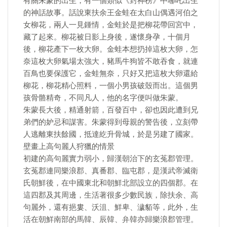
有關朱蒙的出生，有一個類似《封神榜》中哪吒出生
的神話故事。話說東扶余王金蛙在太白山偶遇河伯之
女柳花，兩人一見鍾情，金蛙於是把柳花帶回宮中，
藏了起來。柳花被日影上身後，遂懷身孕，十個月
後，柳花產下一枚大卵。金蛙本想扔掉這枚大卵，怎
奈這枚大卵氣場太強大，豬馬牛狗皆不敢吞食，就連
百鳥也要保護它，金蛙無奈，只好又把這枚大卵還給
柳花，柳花精心照料，一個小男孩破殼而出。這個男
孩骨骼精奇，不同凡人，他的名字便叫做朱蒙。
朱蒙長大後，精通射箭，百發百中，卻也因此遭到兄
弟們的妒忌和謀害。朱蒙得到母親的警告後，立刻帶
人逃離東扶餘國，抵達紇升骨城，於是另建了國家。
壁畫上高句麗人狩獵的情景
初建的高句麗實力弱小，歸漢朝治下的玄菟郡管理。
玄菟郡連同樂浪郡、真番郡、臨屯郡，是漢武帝滅衛
氏朝鮮後，在中國東北和朝鮮北部設立的四個郡。在
這四郡及其周邊，生活著很多少數民族，除扶余、高
句麗外，還有挹婁、沃沮、鮮卑、濊貊等，此外，生
活在朝鮮南部的馬韓、辰韓、弁韓亦歸樂浪郡管理。