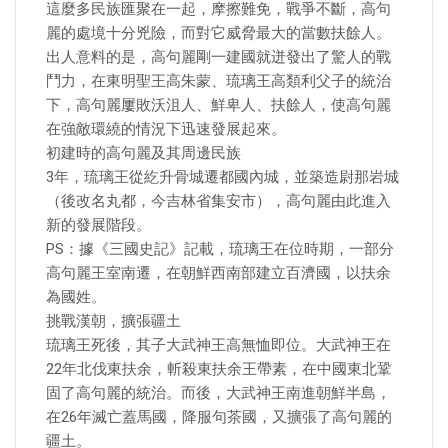
這麼多民族匯聚在一起，摩擦難免，戰爭不斷，高句
麗的處境十分兇險，而對它威脅最大的當數扶餘人。
出人意料的是，高句麗剛一建國就迸發出了驚人的戰
鬥力，在東明聖王高朱蒙、琉璃王高類利父子的統治
下，高句麗屢敗沃沮人、鮮卑人、扶餘人，使高句麗
在強敵環繞的情況下迅速發展起來。
初建時的高句麗及其周邊民族
3年，琉璃王從紇升骨城遷都國內城，並築造尉那岩城
（後改名丸都，今吉林省集安市），高句麗由此進入
新的發展階段。
PS：據《三國史記》記載，琉璃王在位時期，一部分
高句麗王室南遷，在朝鮮西南部建立百濟國，以扶余
為國姓。
挑戰漢朝，擴張疆土
琉璃王死後，其子大武神王高無恤即位。大武神王在
22年北伐東扶余，斬殺東扶余王帶素，在中國東北鞏
固了高句麗的統治。而後，大武神王南進朝鮮半島，
在26年滅亡蓋馬國，降服句茶國，又擴張了高句麗的
疆土。