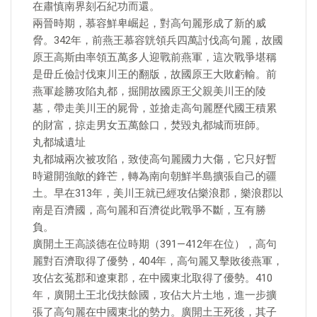
在肅慎南界刻石紀功而還。
兩晉時期，慕容鮮卑崛起，對高句麗形成了新的威
脅。342年，前燕王慕容皝領兵四萬討伐高句麗，故國
原王高斯由率領五萬多人迎戰前燕軍，這次戰爭堪稱
是毌丘儉討伐東川王的翻版，故國原王大敗虧輸。前
燕軍趁勝攻陷丸都，掘開故國原王父親美川王的陵
墓，帶走美川王的屍骨，並搶走高句麗歷代國王積累
的財富，掠走男女五萬餘口，焚毀丸都城而班師。
丸都城遺址
丸都城兩次被攻陷，致使高句麗國力大傷，它只好暫
時避開強敵的鋒芒，轉為南向朝鮮半島擴張自己的疆
土。早在313年，美川王就已經攻佔樂浪郡，樂浪郡以
南是百濟國，高句麗和百濟從此戰爭不斷，互有勝
負。
廣開土王高談德在位時期（391—412年在位），高句
麗對百濟取得了優勢，404年，高句麗又擊敗後燕軍，
攻佔玄菟郡和遼東郡，在中國東北取得了優勢。410
年，廣開土王北伐扶餘國，攻佔大片土地，進一步擴
張了高句麗在中國東北的勢力。廣開土王死後，其子