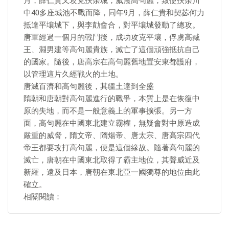
月，薛仁貴又攻克扶余城，威震高句麗，致使扶余川
中40多座城池不戰而降，同年9月，薛仁貴和契苾何力
抵達平壤城下，與李勣會合，對平壤城發動了總攻。
唐軍經過一個月的戰鬥後，成功攻克平壤，俘虜高臧
王、淵男建等高句麗貴族，滅亡了這個頑強抵抗自己
的國家。隨後，唐高宗在高句麗舊地置安東都護府，
以管理這片久經戰火的土地。
唐滅百濟和高句麗後，其疆土達到全盛
隋朝和唐朝對高句麗進行的戰爭，本質上是在恢復中
原的失地，而不是一般意義上的軍事擴張。另一方
面，高句麗在中國東北建立霸權，無疑會對中原造成
嚴重的威脅，隋文帝、隋煬帝、唐太宗、唐高宗四代
帝王都要攻打高句麗，便是這個緣故。隨著高句麗的
滅亡，唐朝在中國東北取得了霸主地位，其聲威近及
新羅，遠及日本，唐朝在東北亞一國獨尊的地位由此
確立。
相關閱讀：