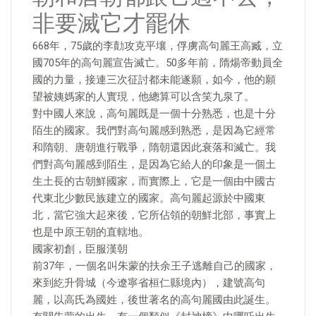
非要滅它才罷休
668年，75歲的李勣攻克平壤，俘虜高句麗王高臧，立
國705年的高句麗宣告滅亡。50多年前，隋煬帝動員全
國的力量，接連三次征討都未能遂願，如今，他的願
望被姨媽家的人實現，他總算可以含笑九泉了。
對中國人來說，高句麗既是一個十分熟悉，也是十分
陌生的國家。我們對高句麗感到熟悉，是因為它經常
和隋朝、唐朝進行戰爭，隋朝還因此衰落和滅亡。我
們對高句麗感到陌生，是因為它給人的印象是一個土
生土長的古朝鮮國家，而實際上，它是一個由中國古
代東北少數民族建立的國家。高句麗起源於中國東
北，當它強大起來後，它所佔領的朝鮮北部，事實上
也是中原王朝的直轄地。
國家初創，臣服漢朝
前37年，一個名叫朱蒙的扶余王子逃離自己的國家，
來到紇升骨城（今遼寧省桓仁縣境內），建號高句
麗，以高氏為國姓，後世著名的高句麗國由此誕生。