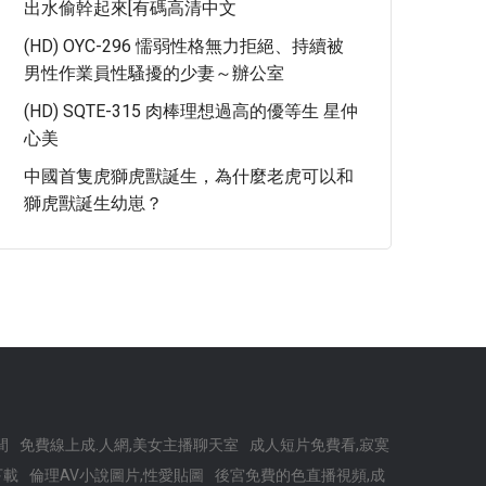
出水偷幹起來[有碼高清中文
(HD) OYC-296 懦弱性格無力拒絕、持續被
男性作業員性騷擾的少妻～辦公室
(HD) SQTE-315 肉棒理想過高的優等生 星仲
心美
中國首隻虎獅虎獸誕生，為什麼老虎可以和
獅虎獸誕生幼崽？
間
免費線上成.人網,美女主播聊天室
成人短片免費看,寂寞
下載
倫理AV小說圖片,性愛貼圖
後宮免費的色直播視頻,成