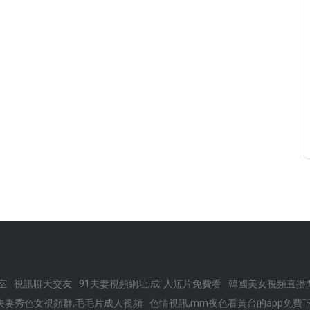
室
視訊聊天交友
91夫妻視頻網址,成˙人短片免費看
韓國美女視頻直播
夫妻秀色女視頻群,毛毛片成人視頻
色情視訊,mm夜色看黃台的app免費