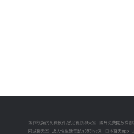
製作視頻的免費軟件,戀足視頻聊天室
國外免費開放裸聊
同城聊天室
成人性生活電影,s383live秀
日本聊天app