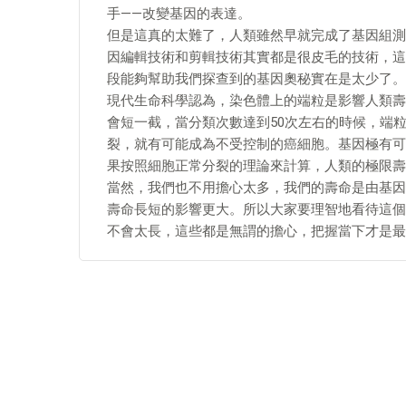
手——改變基因的表達。
但是這真的太難了，人類雖然早就完成了基因組測
因編輯技術和剪輯技術其實都是很皮毛的技術，這
段能夠幫助我們探查到的基因奧秘實在是太少了。
現代生命科學認為，染色體上的端粒是影響人類壽
會短一截，當分類次數達到50次左右的時候，端
裂，就有可能成為不受控制的癌細胞。基因極有可
果按照細胞正常分裂的理論來計算，人類的極限壽命
當然，我們也不用擔心太多，我們的壽命是由基因
壽命長短的影響更大。所以大家要理智地看待這個
不會太長，這些都是無謂的擔心，把握當下才是最