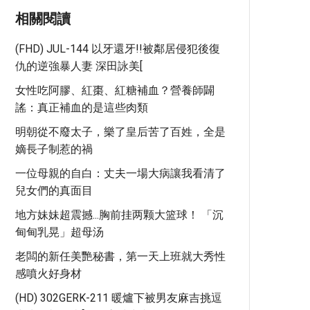
相關閱讀
(FHD) JUL-144 以牙還牙!!被鄰居侵犯後復
仇的逆強暴人妻 深田詠美[
女性吃阿膠、紅棗、紅糖補血？營養師闢
謠：真正補血的是這些肉類
明朝從不廢太子，樂了皇后苦了百姓，全是
嫡長子制惹的禍
一位母親的自白：丈夫一場大病讓我看清了
兒女們的真面目
地方妹妹超震撼...胸前挂两颗大篮球！ 「沉
甸甸乳晃」超母汤
老闆的新任美艷秘書，第一天上班就大秀性
感噴火好身材
(HD) 302GERK-211 暖爐下被男友麻吉挑逗