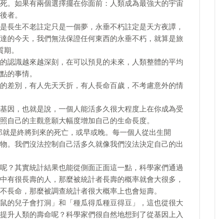
死。如果有兩個選擇擺在你面前：人類成為最強大的宇宙
後者。
是長生不老註定只是一個夢，永垂不朽註定是天方夜譚，
達的今天，我們無法保證任何東西的永垂不朽，就算是旅
質期。
的認識越來越深刻，在可以預見的未來，人類整體的平均
點的事情。
的差別，有人先天夭折，有人長命百歲，不考慮意外的情
基因，也就是說，一個人能活多久很大程度上在你成為受
照自己的主觀意願大幅度增加自己的生命長度。
，那就是終將到來的死亡，或早或晚。每一個人從出生開
物。我們沒法控制自己活多久就像我們沒法決定自己的出
呢？其實統計結果也能從側面正面這一點，科學家們通過
中有很長壽的人，那麼被統計者長壽的概率就會大很多，
不長命，那麼被調查統計者很大概率上也會短壽。
鼠的兒子會打洞」和「種瓜得瓜種豆得豆」，這也從很大
提升人類的壽命呢？科學家們很自然地想到了從基因上入