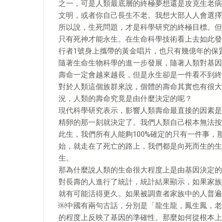
之一，可是人類最底層的終極夢想還是攻克生老病
文明，或者你自己長生不老。我想大部人人會選擇
所以說，生死問題，才是科學研究的終極目標。但
只有死神才能永生。在生命科學技術看上去如此發
行者1號身上攜帶的黃金唱片，也只有幾億年的保
隨著生命生物科學的進一步發展，隨著人類對基因
壽命一定會越來越長，但是永生卻是一件看不到終
對於人類這個族群來說，個體的壽命其實也有很大
況，人類的壽命究竟是由什麼決定的呢？
現代科學研究表示，影響人類壽命最直接的因素是
精卵的那一刻就決定了。我們人類自己根本無法按
此生，我們所有人能夠100%確定的只有一件事
始，就走在了死亡的路上，我們都是向死而生的生
生。
那為什麼說人類的生命很大程度上是由基因決定的
對長壽的人進行了統計，統計結果顯示，如果家族
就有可能活得更久。如果被調查者家族中的人普遍
￼中國有兩句古話，分別是「龍生龍，鳳生鳳，老
的程度上反映了基因的準確性。那麼如何從根本上