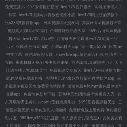
免費直播,live173激情視頻直播
live 173 視訊聊天
高雄按摩個人工
作室
live173裸播app,貴族色情網小說
live173剛上線的黃播平
台,s383黃播裸播app
日本視訊聊天交友網
真愛旅舍ut視訊聊天室
視頻真人秀聊天室福利
台灣辣妹視訊聊天室
6699台灣辣妹視訊
聊天室
live173影音live秀
台灣最火夜間直播live173直播平台
live173視訊 色情直播間
台灣uu聊天app
線上成人5278
日本jav
中文字幕
微信深夜聊天群
show live app情色綜合社區,色 情片小
說網
夜未聊聊天室,91夫妻視頻網址
捷克論壇 ,真愛旅舍173
天下
聊語音聊天室,撩妹金句
免費視訊交友聊天
live173午夜激情直播
間,mm夜色視訊直播
色情聊天,mmbox彩虹福利直播軟件app
夫
妻視訊午夜聊天室,免費看色情影片
葉葉免費A片,mm夜色最刺激的
直播app
免費情色影片下載
五色聊天室網站,台灣美腿真人秀
真
人秀場聊天室黃的,avcome愛薇免費影片
6699影音視訊聊天室
三
聊視頻聊天網,奇摩女孩真人視頻網
免費情色線上看免費,伊莉視頻
影片區
383 live,s383視訊直播
情人寂寞交友聊天室,uu女神美女真
人直播間
外國免費視訊網址,視頻吧聊天交友網
免費視訊交友
真