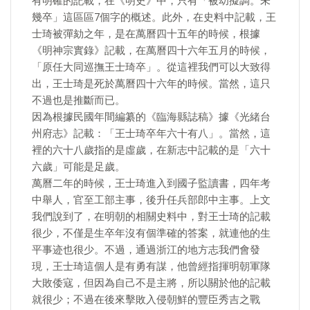
有明確的記載，在《明史》中，只有「被幼擬調。未
幾卒」這區區7個字的概述。此外，在史料中記載，王
士琦被彈劾之年，是在萬曆四十五年的時候，根據
《明神宗實錄》記載，在萬曆四十六年五月的時候，
「原任大同巡撫王士琦卒」。從這裡我們可以大致得
出，王士琦是死於萬曆四十六年的時候。當然，這只
不過也是推斷而已。
因為根據民國年間編纂的《臨海縣誌稿》據《光緒台
州府志》記載：「王士琦卒年六十有八」。當然，這
裡的六十八歲指的是虛歲，在新志中記載的是「六十
六歲」可能是足歲。
萬曆二年的時候，王士琦進入到國子監讀書，四年考
中舉人，官至工部主事，後升任兵部郎中主事。上文
我們說到了，在明朝的相關史料中，對王士琦的記載
很少，不僅是生卒年沒有個準確的答案，就連他的生
平事迹也很少。不過，通過浙江的地方志我們會發
現，王士琦這個人是有勇有謀，他曾經指揮明朝軍隊
大敗倭寇，但因為自己不是主將，所以關於他的記載
就很少；不過在後來擊敗入侵朝鮮的豐臣秀吉之戰