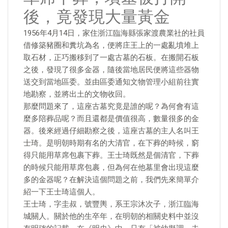
後，竟發現大量黃金
1956年4月14日，家住浙江臨海縣張家渡農業社的社員
借修築豬圈和糞坑為名，便將庄王上的一處亂墳堆上
取石材，正巧搬移到了一處古墓的石板。在搬開石板
之後，發現了很多金器，隨後當地居民便將這些器物
送交到當地區委。並由區委通知文物管理小組前往實
地勘察，並將出土的文物收回。
那麼問題來了，這座古墓究竟是誰的呢？為何會有這
麼多陪葬品呢？而且還都是價值很高，數量很多的金
器。後來經過仔細勘察之後，這座古墓的主人名叫王
士琦。是明朝時期有名的大清官，在下葬的時候，窮
得只能用草席包裹下葬。王士琦既然是個清官，下葬
的時候只能用草席包裹，但為何在他墓里會出現這麼
多的金器呢？在解決這個問題之前，我們先來簡單介
紹一下王士琦這個人。
王士琦，字圭叔，號豐輿，系王宗沐次子，浙江臨海
城關人。關於他的生卒年，在明朝的相關史料中並沒