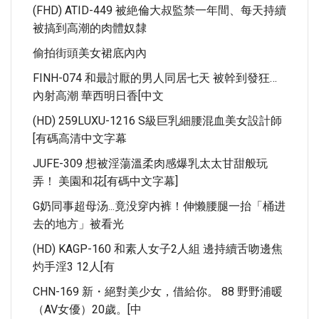
(FHD) ATID-449 被絶倫大叔監禁一年間、每天持續
被搞到高潮的肉體奴隸
偷拍街頭美女裙底內內
FINH-074 和最討厭的男人同居七天 被幹到發狂…
內射高潮 華西明日香[中文
(HD) 259LUXU-1216 S級巨乳細腰混血美女設計師
[有碼高清中文字幕
JUFE-309 想被淫蕩溫柔肉感爆乳太太甘甜般玩
弄！ 美園和花[有碼中文字幕]
G奶同事超母汤...竟没穿内裤！伸懒腰腿一抬「桶进
去的地方」被看光
(HD) KAGP-160 和素人女子2人組 邊持續舌吻邊焦
灼手淫3 12人[有
CHN-169 新・絕對美少女，借給你。 88 野野浦暖
（AV女優）20歲。[中