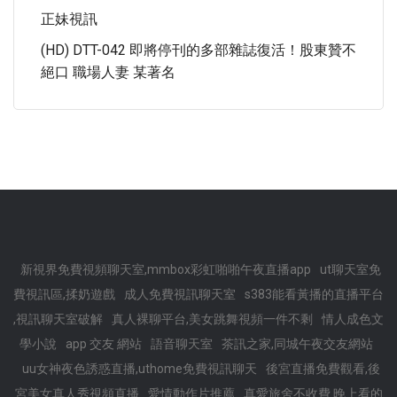
正妹視訊
(HD) DTT-042 即將停刊的多部雜誌復活！股東贊不
絕口 職場人妻 某著名
新視界免費視頻聊天室,mmbox彩虹啪啪午夜直播app
ut聊天室免
費視訊區,揉奶遊戲
成人免費視訊聊天室
s383能看黃播的直播平台
,視訊聊天室破解
真人裸聊平台,美女跳舞視頻一件不剩
情人成色文
學小說
app 交友 網站
語音聊天室
茶訊之家,同城午夜交友網站
uu女神夜色誘惑直播,uthome免費視訊聊天
後宮直播免費觀看,後
宮美女真人秀視頻直播
愛情動作片推薦
真愛旅舍不收費 晚上看的