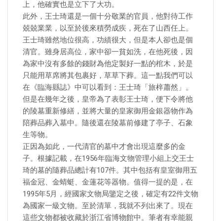
上，他確實也是立下了大功。
此外，王士琦還是一個十分敬業的官員，他對待工作
兢兢業業，以至於後來積勞成疾，死在了山西任上。
王士琦雖然地位很高，功績很大，但是本人卻也是個
清官。雖身居高位，家中卻一貧如洗，在他死後，因
為家中沒有多餘的錢財為他定製好一點的棺木，於是
只能用草席將其包裹好，草草下葬。這一點我們可以
在《臨海縣誌》中可以看到：王士琦「旅梓蕭然」。
但是在幾年之後，皇帝為了表彰王士琦，便下令將他
的陵墓重新修繕，並將大量的皇家御用金銀器物作為
陪葬品葬入墓中。隨後還在陵墓前修建了亭子、石象
生等物。
正因為如此，一代清官的墓中才會出現這麼多的金
子。根據記載，在1956年臨海文物管理小組上交王士
琦的墓的隨葬品總計有107件。其中包括有皇室御用五
福金冠、金蜻蜓、金蓮花等器物。值得一提的是，在
1995年5月，經國家文物局鑒定之後，確定有22件文物
為國家一級文物。至於清單，我就不列出來了。現在
這些文物都被收藏於浙江省博物館中。筆者有幸能親