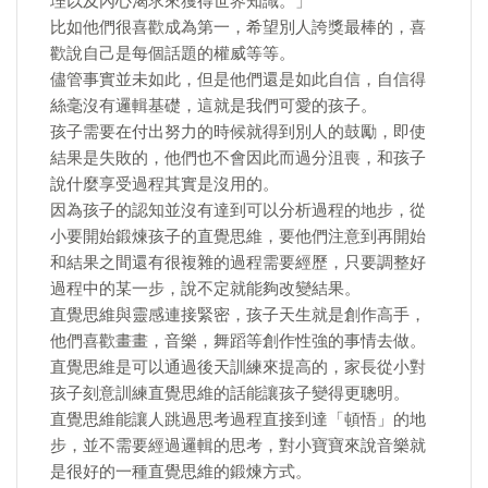
理以及內心渴求來獲得世界知識。」
比如他們很喜歡成為第一，希望別人誇獎最棒的，喜
歡說自己是每個話題的權威等等。
儘管事實並未如此，但是他們還是如此自信，自信得
絲毫沒有邏輯基礎，這就是我們可愛的孩子。
孩子需要在付出努力的時候就得到別人的鼓勵，即使
結果是失敗的，他們也不會因此而過分沮喪，和孩子
說什麼享受過程其實是沒用的。
因為孩子的認知並沒有達到可以分析過程的地步，從
小要開始鍛煉孩子的直覺思維，要他們注意到再開始
和結果之間還有很複雜的過程需要經歷，只要調整好
過程中的某一步，說不定就能夠改變結果。
直覺思維與靈感連接緊密，孩子天生就是創作高手，
他們喜歡畫畫，音樂，舞蹈等創作性強的事情去做。
直覺思維是可以通過後天訓練來提高的，家長從小對
孩子刻意訓練直覺思維的話能讓孩子變得更聰明。
直覺思維能讓人跳過思考過程直接到達「頓悟」的地
步，並不需要經過邏輯的思考，對小寶寶來說音樂就
是很好的一種直覺思維的鍛煉方式。