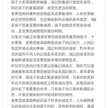
孩子大多通過觀察繪畫，加以想像進行創造性表現，
因此孩子的畫最跳躍，表現也更自由開放。
直覺思維的優勢就是能提高直覺敏感性，人的直覺敏
銳是智慧的體現，也是藝術創作必備的基本素質，4歲
是孩子形象直覺的敏感期，孩子能創造符號表現感
知，是直覺思維開發的最佳時期。
兒童在10歲之前通過直覺思維發展形象思維能力，十
分重要。直覺思維還能夠提高孩子的記憶力，人的記
憶是對過去感知事物，識記和再現的過程，對外界信
息的儲存不同人的記憶是有差別的。識記的速度和容
量能夠通過提高直覺思維來獲得整體提高。
幼兒與兒童的記憶主要以形象記憶為主，因此可以通
過繪畫來提高直覺思維從而提高識記能力。家長要善
於引導，讓孩子形成主動探索的習慣，兒童的創意經
常在不搭界的兩個物質之間形成合理性，直覺思維在
其中起了很重要的作用，只有孩子自己善於動腦筋去
想，才會在藝術創作中顯現鮮明的個性。
直覺思維還能夠提高孩子對美的感知力，人在瞬間產
生的美感往往是與眾不同的，具有鮮明的個性。通過