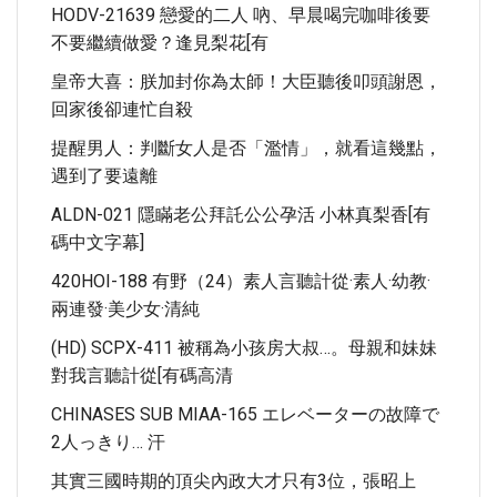
HODV-21639 戀愛的二人 吶、早晨喝完咖啡後要
不要繼續做愛？逢見梨花[有
皇帝大喜：朕加封你為太師！大臣聽後叩頭謝恩，
回家後卻連忙自殺
提醒男人：判斷女人是否「濫情」，就看這幾點，
遇到了要遠離
ALDN-021 隱瞞老公拜託公公孕活 小林真梨香[有
碼中文字幕]
420HOI-188 有野（24）素人言聽計從·素人·幼教·
兩連發·美少女·清純
(HD) SCPX-411 被稱為小孩房大叔…。母親和妹妹
對我言聽計從[有碼高清
CHINASES SUB MIAA-165 エレベーターの故障で
2人っきり… 汗
其實三國時期的頂尖內政大才只有3位，張昭上