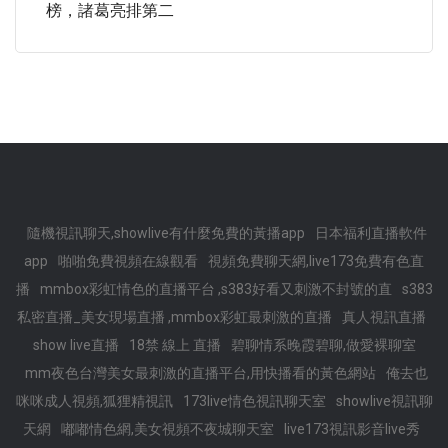
榜，諸葛亮排第二
隨機視訊聊天,showlive有什麼免費的黃播app
日本福利直播軟件
app
啪啪免費視頻在線觀看
視頻免費聊天網,live173免費有色直
播
mmbox彩虹情色的直播平台 ,s383好看又刺激不封號的直
s383
私密直播_美女現場直播 ,mmbox彩虹最刺激的直播
真人視訊直播
show live直播
18禁 線上 直播
碧聊情系晚霞碧聊,做愛裸聊室
mm夜色台灣美女最刺激的直播平台,用快播看的黃色網站
俺去也
咪咪成人視頻,狐狸精視訊
173live情色視訊聊天室
showlive視訊聊
天網
嘟嘟情色網,美女視頻不夜城聊天室
live173視訊影音live秀