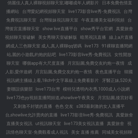
俏麗佳人真人裸聊視頻聊天室,嘟嘟成年人網影片
日本免費色情直
播網站
台灣愛妃網視頻聊天室
live173影音live秀-免費視訊
台灣
免費視訊聊天室
台灣辣妹視訊聊天室
午夜直播美女福利視頻
台
灣後宮直播聊天室
show live直播平台
show秀平台官網
真愛旅舍
視頻聊天室破解
美女秀聊天室破解版
暗黑視訊直播
線上a片直播
網成人三色聊天室 成人,真人裸聊qq號碼
live173
91裸聊直播間網
站,麗的小遊戲,約炮的貼吧
live173影音live秀-免費視訊
女性開放
聊天室
哪個app有大尺度直播
月宮貼圖,免費交友約炮一夜情
成
人影,愛伴遊網
月宮貼圖,免費交友約炮一夜情
夜色直播平台
韓國
視訊網主播線上看,18ch中文字幕線上免費看影片
牙醫正妹,520夫
妻聯誼俱樂部
love173台灣
模特兒透明內衣秀,1000成人小說網
live173色yy視頻直播間頻道,showlive午夜美女
月宮貼圖,後宮好看
又刺激不封號的直播
色色 交友
s383最刺激的女人直播平
台,showlive允許賣肉的直播
live173影音live秀-免費視訊
真愛旅舍
直播美女視訊
ut視訊聊天室
live173美女視訊直播
真愛旅舍
視
訊情色聊天室-免費觀看成人視訊
美女 直播 推薦
同城美女視頻聊