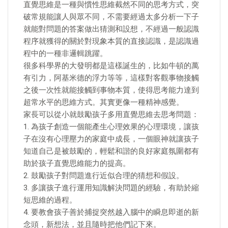
直覺思維是一種與慣性思維截然不同的思考方式，突
破常規能讓人與眾不同，不需要經過太多分析一下子
就能對問題的答案做出猜測和設想，不經過一般認識
程序就獲得的關於對現象本質的直接認識，是認識過
程中的一種非邏輯跳躍。
很多科學界的大發明都是這樣誕生的，比如牛頓的萬
有引力，阿基米德的浮力等等，這樣對客觀事物接觸
之後一次性就能接觸到事物本質，使得思考能力達到
超常水平的思維方式。其實更像一種精神感覺。
家長可以從小就鼓勵孩子多用直覺思維去思考問題：
1. 為孩子創造一個能產生心理效果的心理環境，讓孩
子在沒有心理壓力的家庭中成長，一個眼神就讓孩子
知道自己是被鼓勵的，輕鬆和諧的良好家庭氛圍都有
助於孩子直覺思維能力的提高。
2. 鼓勵孩子對問題進行近似合理的猜想和假設。
3. 多讓孩子進行運用知識解決問題的經驗，有助於縮
短思維的過程。
4. 要教會孩子善於捕捉突然越入腦中的瞬息即逝的新
念頭，新想法，並且隨時把他們記下來。