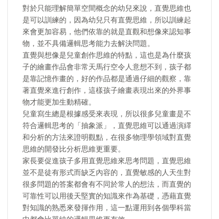
對於只能理解簡單空間概念的幼兒來說，直覺思維也
是可以訓練的，因為幼兒只有直覺思維，所以訓練起
來會更加容易，他們依靠的就是直觀和想像來認知事
物，並不具備邏輯思考能力去解決問題。
直覺與想像是兒童創作思維的特點，這也是為什麼孩
子的繪畫作品會非常天馬行空令人意想不到，孩子都
是靠記憶作畫的，好的作品都是通過仔細的觀察，靠
著直覺來進行創作，這樣孩子繪畫表現出來的外界事
物才能更加生動精確。
兒童寫生總是根據感受來表現，所以很多兒童畫是不
符合邏輯思考的「抽象派」，直覺思維可以通過演繹
和分析的方法來證明觀點，在很多物理學領域對直覺
思維的開發比分析思維更重要。
家長要促進孩子多用直覺思維來思考問題，直覺思維
並不是徒有形式而缺乏內容的，直覺敏感的人天生對
很多問題的答案都會有不同於常人的想法，而直覺的
可靠性可以用後天堅實的知識來作為基礎，憑藉直覺
對知識的熟悉來發揮作用，這一點運用到各個學科當