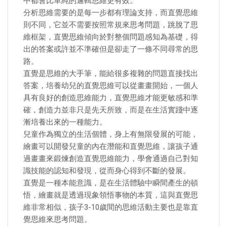
中都會比單純的邏輯思維更有效。
分析思維需要的是每一步都有理論支持，而直覺思維
則不同，它並不需要按照常規來思考問題，跳脫了思
維框架，直覺思維傾向於對整個問題感知為基礎，得
出的答案或許並不準確但是卻走了一條不同尋常的思
路。
直覺是思維的大手筆，能給很多複雜的問題直接找出
答案，培養幼兒的直覺思維可以從畫畫開始，一個人
具有良好的創造思維能力，直覺思維才能更敏感和準
確，創造力並非只是先天所致，而是在生活實踐中逐
漸培養出來的一種能力。
兒童作為獨立的生活個體，身上有無限發展的可能，
繪畫可以開發兒童的內在潛能和直覺思維，讓孩子通
過畫畫來鍛煉創造直覺思維能力，學會通過自己對知
識技能的認知和發現，從而身心得到不斷的發展。
直覺是一種本能意識，是在生活體驗中瞬間產生的頓
悟，繪畫就是透過現象領悟事物的本質，這與直覺思
維非常相似，孩子3-10歲間的思維活動主要也是靠直
覺思維來思考問題。